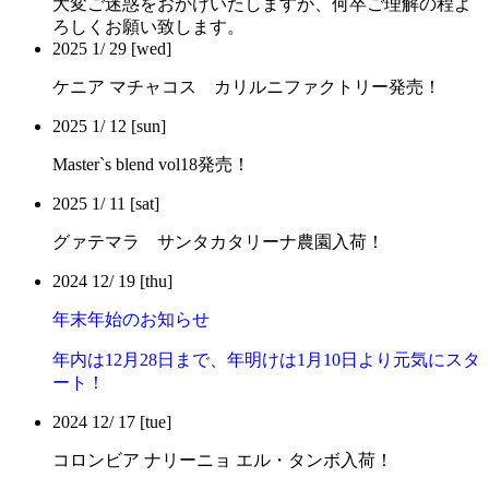
大変ご迷惑をおかけいたしますが、何卒ご理解の程よ
ろしくお願い致します。
2025
1/
29
[wed]
ケニア マチャコス カリルニファクトリー発売！
2025
1/
12
[sun]
Master`s blend vol18発売！
2025
1/
11
[sat]
グァテマラ サンタカタリーナ農園入荷！
2024
12/
19
[thu]
年末年始のお知らせ
年内は12月28日まで、年明けは1月10日より元気にスタ
ート！
2024
12/
17
[tue]
コロンビア ナリーニョ エル・タンボ入荷！