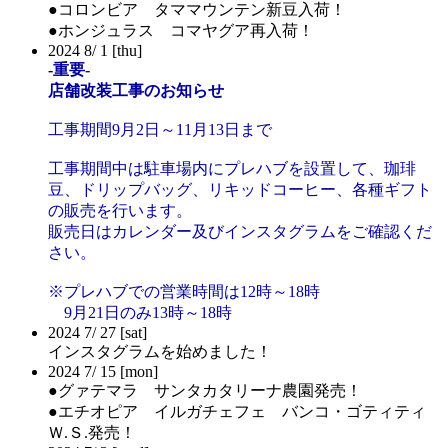
●コロンビア タママウンテン新豆入荷！
●ホンジュラス コマヤグア再入荷！
2024
8/
1
[thu]
-
重要-
店舗改装工事のお知らせ
工事期間9月2日～11月13日まで
工事期間中は駐車場内にプレハブを設置して、珈琲
豆、ドリップバッグ、リキッドコーヒー、各種ギフト
の販売を行います。
販売日はカレンダー及びインスタグラムをご確認くだ
さい。
※プレハブでの営業時間は12時～18時
9月21日のみ13時～18時
2024
7/
27
[sat]
インスタグラムを始めました！
2024
7/
15
[mon]
●グァテマラ サンタカタリーナ農園発売！
●エチオピア イルガチェフェ バンコ・ゴティティ
Ｗ.Ｓ.発売！