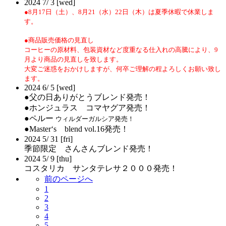
2024
7/
3
[wed]
●8月17
日（土）、8月21（水）22日（木）は夏季休暇で休業しま
す。
●商品販売価格の見直し
コーヒーの原材料、包装資材など度重なる仕入れの高騰により、9
月より商品の見直しを致します。
大変ご迷惑をおかけしますが、何卒ご理解の程よろしくお願い致し
ます。
2024
6/
5
[wed]
●父の日ありがとうブレンド発売！
●ホンジュラス コマヤグア発売！
●ペルー
ウィルダーガルシア発売！
●Master‘s blend vol.16発売！
2024
5/
31
[fri]
季節限定 さんさんブレンド発売！
2024
5/
9
[thu]
コスタリカ サンタテレサ２０００発売！
前のページへ
1
2
3
4
5