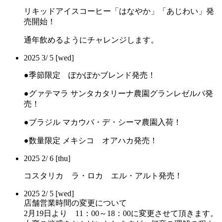
リキッドアイスコーヒー「はなやか」「あじわい」発
売開始！
通年飲めるようにチャレンジします。
2025
3/
5
[wed]
●季節限定 ぽかぽかブレンド発売！
●グァテマラ サンタカタリーナ農園グランレゼルバ発
売！
●ブラジル マカウバ・デ・シーマ農園入荷！
●数量限定 メキシコ オアハカ発売！
2025
2/
6
[thu]
コスタリカ ラ・ロカ エル・アルト発売！
2025
2/
5
[wed]
店舗営業時間の変更について
2月19日より 11：00～18：00に変更させて頂きます。