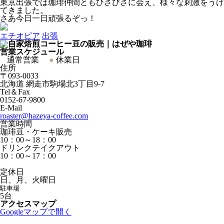
東京出張では珈琲仲間ともひさびさに会え、様々な刺激をうけ
てきました。
さあ今日一日頑張るぞっ！
エチオピア
出張
営業スケジュール
●
通常営業
●
休業日
住所
〒093-0033
北海道
網走市駒場北3丁目9-7
Tel＆Fax
0152-67-9800
E-Mail
roaster@hazeya-coffee.com
営業時間
珈琲豆・ケーキ販売
10：00～18：00
ドリンクテイクアウト
10：00～17：00
定休日
日、月、火曜日
駐車場
5台
アクセスマップ
Googleマップで開く