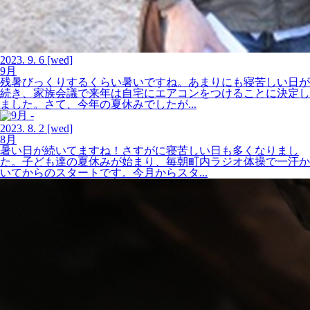
2023.
9.
6
[wed]
9月
残暑びっくりするくらい暑いですね。あまりにも寝苦しい日が
続き、家族会議で来年は自宅にエアコンをつけることに決定し
ました。さて、今年の夏休みでしたが...
2023.
8.
2
[wed]
8月
暑い日が続いてますね！さすがに寝苦しい日も多くなりまし
た。子ども達の夏休みが始まり、毎朝町内ラジオ体操で一汗か
いてからのスタートです。今月からスタ...