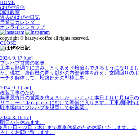
HOME
はぜや通信
珈琲教室
過去のはぜや日記
営業日カレンダー
オンラインショップ
copyright © hazeya-coffee
all rights reserved.
CLOSE
2024.
9.
17
[tue]
プレハブ営業の変更
工事も順調？に進み、とりあえず焙煎もできるようになりまし
た。現在、焙煎機の周り以外の内部解体を終え、玄関回りのポ
ーチを解体して、増築部分の型枠工事...
2024.
9.
1
[sun]
改装工事のため
無事最終日の営業を終えました。いよいよ本日より11月14日の
リニューアルｏｐｅｎにむけて準備に入ります。工事期間中は
駐車場内にプレハブを設置して仮営業...
2024.
8.
16
[fri]
明日から休みます。
8月17日～22日（木）まで夏季休業のため休業いたします。よ
ろしくお願い致します。