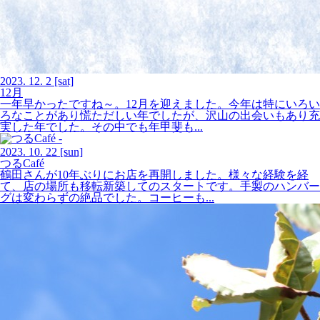
2023.
12.
2
[sat]
12月
一年早かったですね～。12月を迎えました。今年は特にいろい
ろなことがあり慌ただしい年でしたが、沢山の出会いもあり充
実した年でした。その中でも年甲斐も...
2023.
10.
22
[sun]
つるCafé
鶴田さんが10年ぶりにお店を再開しました。様々な経験を経
て、店の場所も移転新築してのスタートです。手製のハンバー
グは変わらずの絶品でした。コーヒーも...