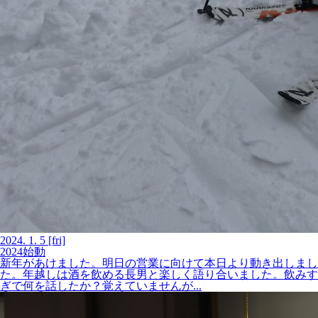
2024.
1.
5
[fri]
2024始動
新年があけました。明日の営業に向けて本日より動き出しまし
た。年越しは酒を飲める長男と楽しく語り合いました。飲みす
ぎで何を話したか？覚えていませんが...