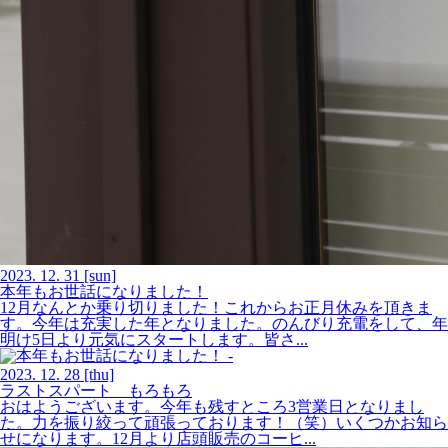
2023.
12.
31
[sun]
本年もお世話になりました！
12月なんとか乗り切りました！これからお正月休みを頂きま
す。今年は充実した年となりました。のんびり充電をして、年
明け5日より元気にスタートします。皆さ...
2023.
12.
28
[thu]
ラストスパート もろもろ
おはようございます。今年も残すところ3営業日となりまし
た。力を振り絞って頑張っております！（笑）いくつかお知ら
せになります。12月より店頭販売のコーヒ...