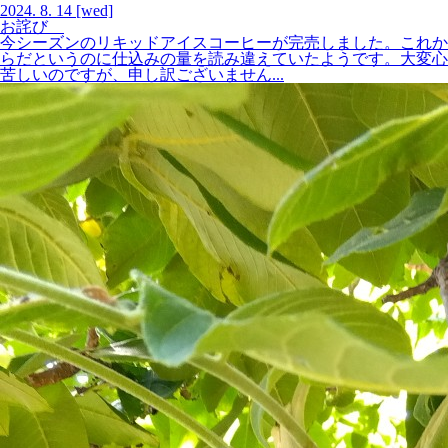
2024.
8.
14
[wed]
お詫び
今シーズンのリキッドアイスコーヒーが完売しました。これか
らだというのに仕込みの量を読み違えていたようです。大変心
苦しいのですが、申し訳ございません...