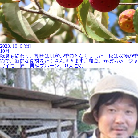
2023.
10.
6
[fri]
10月
残暑も終わり、朝晩は肌寒い季節となりました。秋は収穫の季
節で、新鮮な食材をたくさん頂きます。枝豆、かぼちゃ、ジャ
ガイモ、鮭、栗やプルーン、りんごな...