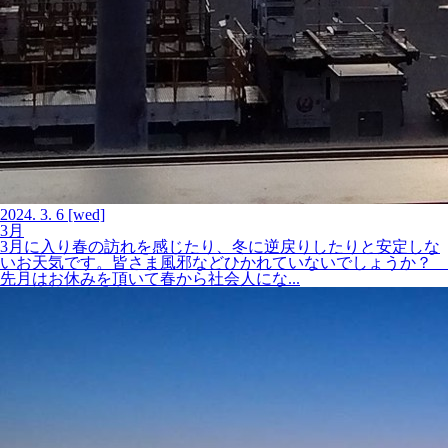
2024.
3.
6
[wed]
3月
3月に入り春の訪れを感じたり、冬に逆戻りしたりと安定しな
いお天気です。皆さま風邪などひかれていないでしょうか？
先月はお休みを頂いて春から社会人にな...