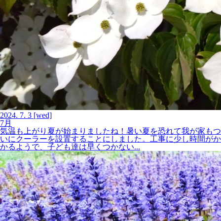
2024.
7.
3
[wed]
7月
気温も上がり夏が始まりましたね！暑い夏を恐れて我が家もつ
いにクーラーを設置することにしました。工事に少し時間がか
かるようで、子ども達は早くつかない...