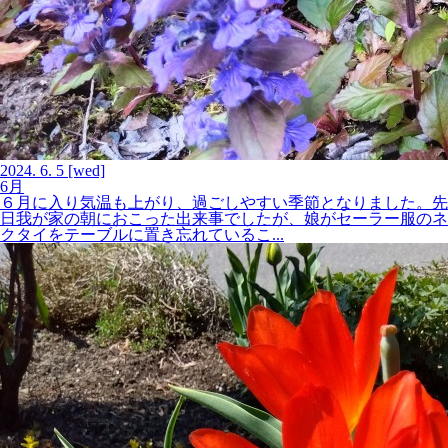
2024.
6.
5
[wed]
6月
６月に入り気温も上がり、過ごしやすい季節となりました。先
日我が家の朝におこった出来事でしたが、娘がセーラー服のネ
クタイをテーブルに置き忘れているこ...