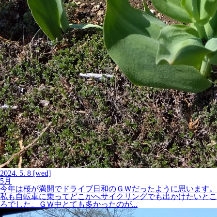
2024.
5.
8
[wed]
5月
今年は桜が満開でドライブ日和のＧＷだったように思います。
私も自転車に乗ってどこかへサイクリングでも出かけたいとこ
ろでした。ＧＷ中とても多かったのが...