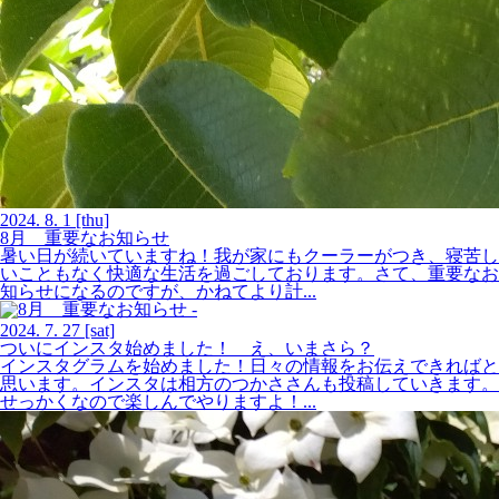
2024.
8.
1
[thu]
8月 重要なお知らせ
暑い日が続いていますね！我が家にもクーラーがつき、寝苦し
いこともなく快適な生活を過ごしております。さて、重要なお
知らせになるのですが、かねてより計...
2024.
7.
27
[sat]
ついにインスタ始めました！ え、いまさら？
インスタグラムを始めました！日々の情報をお伝えできればと
思います。インスタは相方のつかささんも投稿していきます。
せっかくなので楽しんでやりますよ！...