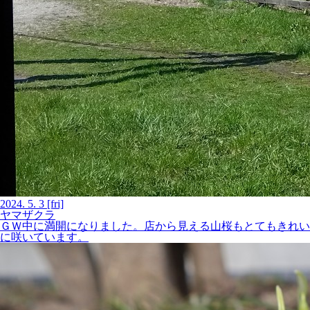
2024.
5.
3
[fri]
ヤマザクラ
ＧＷ中に満開になりました。店から見える山桜もとてもきれい
に咲いています。