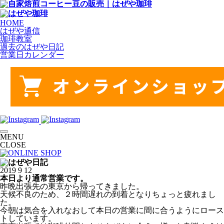
HOME
はぜや通信
珈琲教室
過去のはぜや日記
営業日カレンダー
MENU
CLOSE
2019
9
12
本日より通常営業です。
昨晩出張先の東京から帰ってきました。
天候不良のため、２時間遅れの到着となりちょっと疲れまし
た。
今朝は気合を入れなおして本日の営業に間に合うようにロース
トしています。