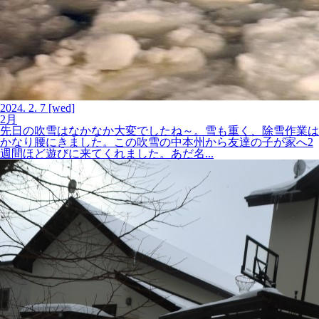
2024.
2.
7
[wed]
2月
先日の吹雪はなかなか大変でしたね～。雪も重く、除雪作業は
かなり腰にきました。この吹雪の中本州から友達の子が家へ2
週間ほど遊びに来てくれました。あだ名...