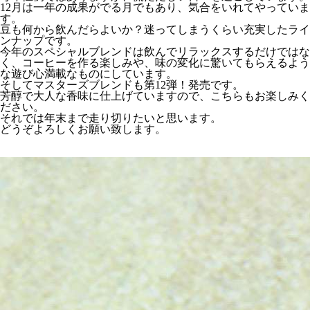
12月は一年の成果がでる月でもあり、気合をいれてやっていま
す。
豆も何から飲んだらよいか？迷ってしまうくらい充実したライ
ンナップです。
今年のスペシャルブレンドは飲んでリラックスするだけではな
く、コーヒーを作る楽しみや、味の変化に驚いてもらえるよう
な遊び心満載なものにしています。
そしてマスターズブレンドも第12弾！発売です。
芳醇で大人な香味に仕上げていますので、こちらもお楽しみく
ださい。
それでは年末まで走り切りたいと思います。
どうぞよろしくお願い致します。